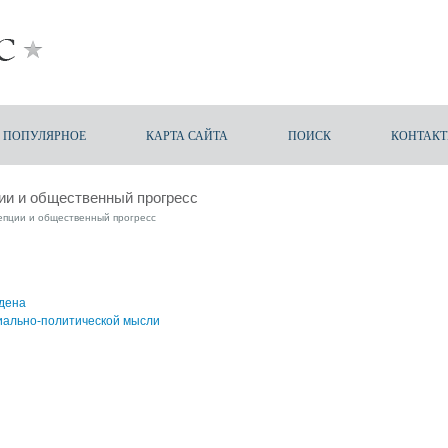
ПОПУЛЯРНОЕ
КАРТА САЙТА
ПОИСК
КОНТАК
ии и общественный прогресс
епции и общественный прогресс
одена
циально-политической мысли