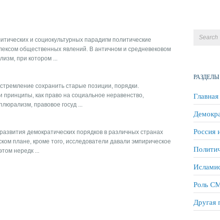
итических и социокультурных парадигм политические
плексом общественных явлений. В античном и средневековом
изм, при котором ...
РАЗДЕЛЫ
стремление сохранить старые позиции, порядки.
Главная
и принципы, как право на социальное неравенство,
люрализм, правовое госуд ...
Демокра
Россия 
развития демократических порядков в различных странах
ком плане, кроме того, исследователи давали эмпирическое
Политич
том нередк ...
Исламис
Роль СМ
Другая 