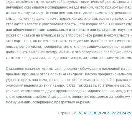
здесь невозможно), что конечный результат политической деятельности ча
регулярно оказывался в совершенно неадекватном, часто прямо-таки па
изначальному смыслу. Но если деятельность должна иметь внутреннюю оп
смысл - служение делу - отсутствовал. Как должно выглядеть то дело, слу
стремится к власти и употребляет власть, - это вопрос веры. Он может 
или общечеловеческим, социальным и этическим или культурным, внутрим
может опираться на глубокую веру в “прогресс”-все равно в каком смысле 
этот сорт веры, он может притязать на служение “идее” или же намерев
повседневной жизни, принципиально отклоняя вышеуказанное притязание,
должна быть в наличии всегда. Иначе - и это совершенно правильно - про
тяготеет и над самыми, по видимости мощными, политическими успехами.
Сказанное означает, что мы уже перешли к обсуждению последней из за
проблем: проблемы этоса политики как “дела”. Какому профессионально
удовлетворить она сама, совершенно независимо от ее целей, в рамках 
экономики ведения жизни? Каково, [c.692] так сказать, то этические место
конечно, сталкиваются друг с другом последние мировоззрения, между ко
счете совершить выбор. Итак, давайте энергично возьмемся за проблему,
моему мнению, совершенно превратным образом.
Страницы:
15
16
17
18
19
20
21
22
23
24
25