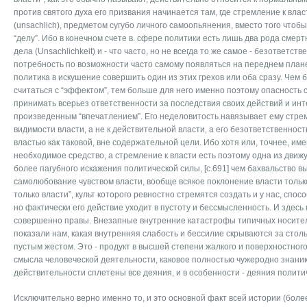
против святого духа его призвания начинается там, где стремление к вл
(unsachlich), предметом сугубо личного самоопьянения, вместо того чтоб
“делу”. Ибо в конечном счете в. сфере политики есть лишь два рода смерт
дела (Unsachlichkeit) и - что часто, но не всегда то же самое - безответст
потребность по возможности часто самому появляться на переднем плане
политика в искушение совершить один из этих грехов или оба сразу. Чем
считаться с “эффектом”, тем больше для него именно поэтому опасность 
принимать всерьез ответственности за последствия своих действий и ин
произведенным “впечатлением”. Его неделовитость навязывает ему стре
видимости власти, а не к действительной власти, а его безответственнос
властью как таковой, вне содержательной цели. Ибо хотя или, точнее, име
необходимое средство, а стремление к власти есть поэтому одна из движу
более пагубного искажения политической силы, [c.691] чем бахвальство в
самолюбование чувством власти, вообще всякое поклонение власти только
только власти”, культ которого ревностно стремятся создать и у нас, спо
но фактически его действие уходит в пустоту и бессмысленность. И здесь 
совершенно правы. Внезапные внутренние катастрофы типичных носите
показали нам, какая внутренняя слабость и бессилие скрываются за стол
пустым жестом. Это - продукт в высшей степени жалкого и поверхностног
смысла человеческой деятельности, каковое полностью чужеродно знанию
действительности сплетены все деяния, и в особенности - деяния полити
Исключительно верно именно то, и это основной факт всей истории (бол