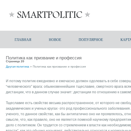
ГЛАВНАЯ
НОВОЕ
ПОПУЛЯРНОЕ
КАРТ
Политика как призвание и профессия
Страница 20
Другая политика
» Политика как призвание и профессия
И потому политик ежедневно и ежечасно должен одолевать в себе совер
“человеческого” врага: обыкновеннейшее тщеславие, смертного врага вся
дистанции, что в данном случае значит: дистанции по отношению к самом
Тщеславие есть свойство весьма распространенное, от которого не свобод
академических и ученых кругах -это род профессионального заболевания. 
ученого, то данное свойство, как бы антипатично оно ни проявлялось, от
смысле, что, как правило, оно не является помехой научному предприят
дело с политиком. Он трудится со стремлением к власти как необходимому
власти”, как это обычно называют, действительно относится к нормальным