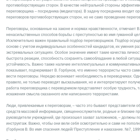
противоборствующих сторон. В качестве нейтральной стороны эффектив
переговорщика – посредника (медиатора). В задачу посредника входит о
переговоров противоборствующих сторон, но не само проведение перего
Переговоры, основанные на законе и нормах нравственности, отмечает В. 
ненасильственных способов борьбы с преступностью во имя гуманной це
Исключительно важен правильный подбор переговорщиков. Подбор осущ
основе с учетом индивидуальных особенностей кандидатов, их умения раз
экстремальных ситуациях. Особое значение имеют такие качества личност
быстрота реакции, способность сохранять самообладание в любой ситуа
устойчивость. Важно также наличие интеллектуальных и коммуникативных
показывает, подчеркивает В. Горбунов, что именно террористы часто сами
вести переговоры. Нередко возникает необходимость в переводчиках. Одн
правило, не только переводят высказывания, но и интерпретируют получ
работа переговорщика с переводчиком представляет особую трудность, та
искажения смысла сказанного или написанного террористами.
Люди, привлекаемые к переговорам, – часто это бывают представители о
средств массовой информации, священнослужители, родные и близкие пр
руководители учреждений, где произошел захват заложников, – должны 
инструктаж. Важно, чтобы они вели себя осмотрительно и сами не попол
(Горбунов В. Во имя спасения людей/ Преступление и наказание. №7, 1999