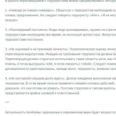
В работе переговорщиков с террористами можно сформулировать четыре
1. «Никогда не говори «никогда»». Общаться с террористом необходимо 
словах, предложениях. Не следует говорить террористу: «Нет», «Я не мог
нельзя».
2. «Разговаривай постоянно. Когда люди разговаривают, оружие не стреля
террористами необходимо все время, не используя долгих пауз. Желател
террористами постоянно.
3. «Не оценивай и не принижай личность». Психологическая оценка лично
переговоров недопустима. Реакция на требования террористов должна б
Переговорщик должен стараться использовать такие обороты речи, как «
помочь, я готов выслушать тебя, я готов говорить с тобой». Следует помн
договоренности заинтересованы, прежде всего, террористы, взявшие зал
4. «Не заставляй слишком долго ждать». Долгое ожидание выполнения св
террористов. В то же время нельзя применять никаких силовых действий,
доказали, что они готовы их убивать. Поэтому стратегия и тактика работ
представляется крайне сложной и ответственной.
***
Актуальность проблемы терроризма в современном мире будет возрастать