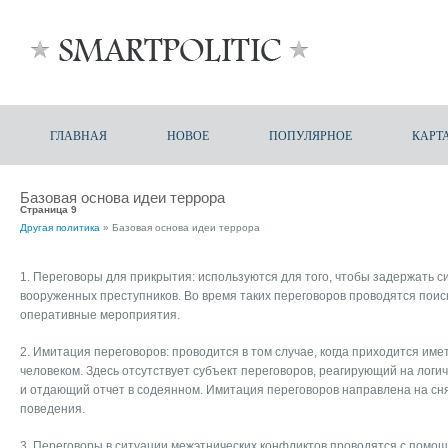
ГЛАВНАЯ
НОВОЕ
ПОПУЛЯРНОЕ
КАРТ
Базовая основа идеи террора
Страница 9
Другая политика
» Базовая основа идеи террора
1. Переговоры для прикрытия: используются для того, чтобы задержать 
вооруженных преступников. Во время таких переговоров проводятся пои
оперативные мероприятия.
2. Имитация переговоров: проводится в том случае, когда приходится им
человеком. Здесь отсутствует субъект переговоров, реагирующий на лог
и отдающий отчет в содеянном. Имитация переговоров направлена на сн
поведения.
3. Переговоры в ситуации межэтнических конфликтов проводятся с помо