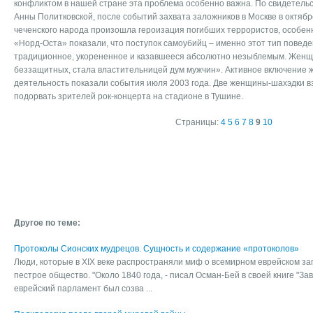
конфликтом в нашей стране эта проблема особенно важна. По свидетельс
Анны Политковской, после событий захвата заложников в Москве в октябр
чеченского народа произошла героизация погибших террористов, особе
«Норд-Оста» показали, что поступок самоубийц – именно этот тип поведе
традиционное, укорененное и казавшееся абсолютно незыблемым. Женщ
беззащитных, стала властительницей дум мужчин». Активное включение 
деятельность показали события июля 2003 года. Две женщины-шахэдки в
подорвать зрителей рок-концерта на стадионе в Тушине.
Страницы:
4
5
6
7
8
9
10
Другое по теме:
Протоколы Сионских мудрецов. Сущность и содержание «протоколов»
Люди, которые в XIX веке распространяли миф о всемирном еврейском за
пестрое общество. "Около 1840 года, - писал Осман-Бей в своей книге "За
еврейский парламент был созва ...