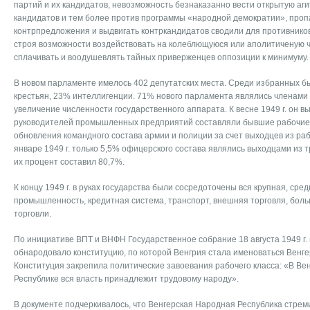
партий и их кандидатов, невозможность безнаказанно вести открытую аг
кандидатов и тем более против программы «народной демократии», проп
контрпредложения и выдвигать контркандидатов сводили для противнико
строя возможности воздействовать на колеблющуюся или аполитиченую ч
сплачивать и воодушевлять тайных приверженцев оппозиции к минимуму.
В новом парламенте имелось 402 депутатских места. Среди избранных б
крестьян, 23% интеллигенции. 71% нового парламента являлись членами
увеличение численности государственного аппарата. К весне 1949 г. он 
руководителей промышленных предприятий составляли бывшие рабочие)
обновления командного состава армии и полиции за счет выходцев из рабо
январе 1949 г. только 5,5% офицерского состава являлись выходцами из тр
их процент составил 80,7%.
К концу 1949 г. в руках государства были сосредоточены вся крупная, сре
промышленность, кредитная система, транспорт, внешняя торговля, бол
торговли.
По инициативе ВПТ и ВНФН Государственное собрание 18 августа 1949 г. 
обнародовало конституцию, по которой Венгрия стала именоваться Венг
Конституция закрепила политические завоевания рабочего класса: «В Ве
Республике вся власть принадлежит трудовому народу».
В документе подчеркивалось, что Венгерская Народная Республика стрем