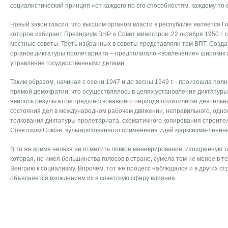
социалистический принцип «от каждого по его способностям, каждому по е
Новый закон гласил, что высшим органом власти в республике является Г
которое избирает Президиум ВНР и Совет министров. 22 октября 1950 г.
местные советы. Треть избранных в советы представляли там ВПТ. Созда
органов диктатуры пролетариата – предполагало «вовлечение» широких 
управление государственными делами.
Таким образом, начиная с осени 1947 и до весны 1949 г. - произошла пол
прямой демократии, что осуществлялось в целях установления диктатуры
явилось результатом предшествовавшего периода политически деятельно
состояния дел в международном рабочем движении, неправильного, одно
толкования диктатуры пролетариата, схематичного копирования строите
Советском Союзе, вульгаризованного применения идей марксизма-ленин
В то же время нельзя не отметить ловкое маневрирование, изощренную т
которая, не имея большинства голосов в стране, сумела тем не менее в т
Венгрию к социализму. Впрочем, тот же процесс наблюдался и в других ст
объясняется вхождением их в советскую сферу влияния.