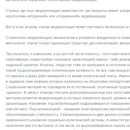
как носители первичной, «спонтанной» модернизации.
Страны, где опыт модернизации заимствуется, где процессы имеют ускор
носителями «вторичной» или «отраженной» модернизации.
Вот в этом, втором, случае модернизация может протекать болезненно и 
Стереотипы модернизации, механически и ускоренно внедренные в сло
менталитет, порою только парализуют общество, дестабилизируют механ
Так случилось, к сожалению, и на шестой части планеты – постсоветском 
горбачевскую «перестройку» называли «революцией сверху»: темп демо
заданный характер. Конечно, общество тоже не пребывало в состоянии п
порой трудноуправляемую политическую активность. Но все-таки инициати
оставалась в руках действовавшей в то время политической элиты. Имен
и задавала темп реформ, которые налагались на объективно неподготов
Социальная материя не порождала их естественным, спонтанным трудом, 
«данное». В связи с этим мы считаем целесообразным еще раз сопостави
критерия развития модернизации (о которых говорилось выше): уровень 
организации. Напомним: под мобилизацией подразумевается повышение 
участия масс. Под организацией – придание этим процессам законченной
обеспечивающая стабильность. Сбалансированность двух данных услови
гармоничность развития социально-политической системы. А неинституа
населения (как это вытекало, в том числе, из вышеприведенных оценок з