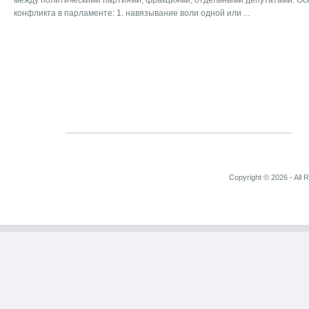
между политическими партиями, фракциями, отдельными депутатами. О
конфликта в парламенте: 1. навязывание воли одной или ...
Copyright © 2026 - All 