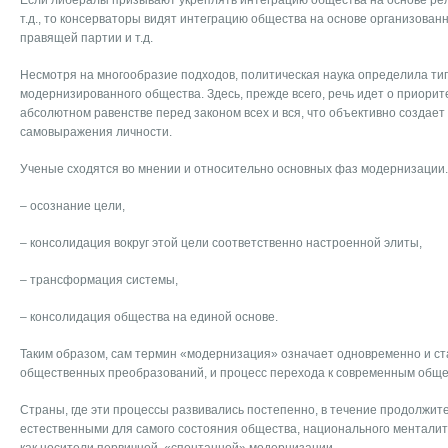
Если либералы призывают укреплять интеграцию общества на основе рел
т.д., то консерваторы видят интеграцию общества на основе организованн
правящей партии и т.д.
Несмотря на многообразие подходов, политическая наука определила т
модернизированного общества. Здесь, прежде всего, речь идет о приорите
абсолютном равенстве перед законом всех и вся, что объективно создает
самовыражения личности.
Ученые сходятся во мнении и относительно основных фаз модернизации. 
– осознание цели,
– консолидация вокруг этой цели соответственно настроенной элиты,
– трансформация системы,
– консолидация общества на единой основе.
Таким образом, сам термин «модернизация» означает одновременно и ст
общественных преобразований, и процесс перехода к современным обще
Страны, где эти процессы развивались постепенно, в течение продолжит
естественными для самого состояния общества, национального менталите