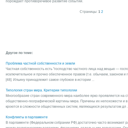
порождает противоречивое развитие событий.
Страницы:
1
2
Другое по теме:
Проблема частной собственности и земли
Частная собственность есть "господство частного лица над вещью — госп
исключительное и прочно обеспеченное правом (т.е. обычаем, законом и 
[48]. Ильину принадлежит самое глубокое в истории ...
Типология стран мира. Критерии типологии
Многообразие стран современного мира наиболее ярко проявляется на с
общественно-географической картины мира. Причины их непохожести и в 
кроются в сложности общественных систем, являющихся результатом дл ..
Конфликты в парламенте
В парламенте (Федеральном собрании РФ) достаточно часто возникают р