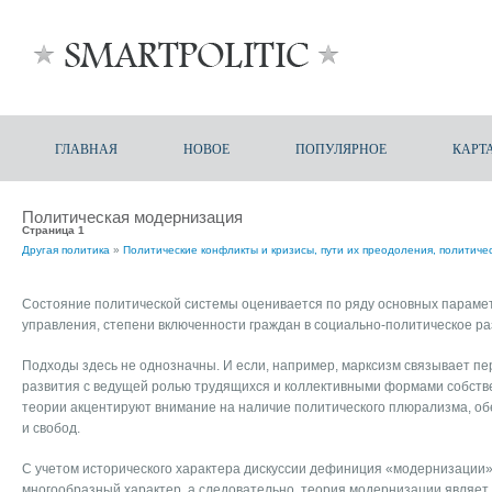
ГЛАВНАЯ
НОВОЕ
ПОПУЛЯРНОЕ
КАРТ
Политическая модернизация
Страница 1
Другая политика
»
Политические конфликты и кризисы, пути их преодоления, политич
Состояние политической системы оценивается по ряду основных парамет
управления, степени включенности граждан в социально-политическое раз
Подходы здесь не однозначны. И если, например, марксизм связывает п
развития с ведущей ролью трудящихся и коллективными формами собств
теории акцентируют внимание на наличие политического плюрализма, об
и свобод.
С учетом исторического характера дискуссии дефиниция «модернизации»
многообразный характер, а следовательно, теория модернизации являет