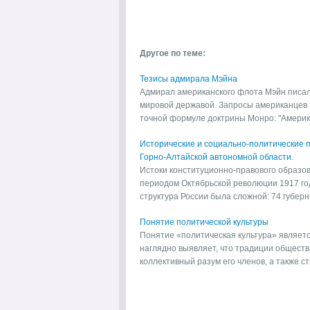
Другое по теме:
Тезисы адмирала Мэйна
Адмирал американского флота Мэйн писал
мировой державой. Запросы американцев т
точной формуле доктрины Монро: "Америка
Исторические и социально-политические 
Горно-Алтайской автономной области.
Истоки конституционно-правового образо
периодом Октябрьской революции 1917 го
структура России была сложной: 74 губернии
Понятие политической культуры
Понятие «политическая культура» являетс
наглядно выявляет, что традиции обществ
коллективный разум его членов, а также стил