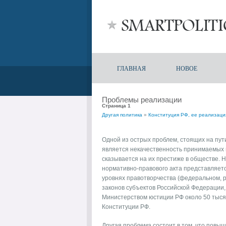
ГЛАВНАЯ
НОВОЕ
Проблемы реализации
Страница 1
Другая политика
»
Конституция РФ, ее реализаци
Одной из острых проблем, стоящих на пут
является некачественность принимаемых 
сказывается на их престиже в обществе. 
нормативно-правового акта представляетс
уровнях правотворчества (федеральном, р
законов субъектов Российской Федерации,
Министерством юстиции РФ около 50 тыся
Конституции РФ.
Другая проблема состоит в том, что повы