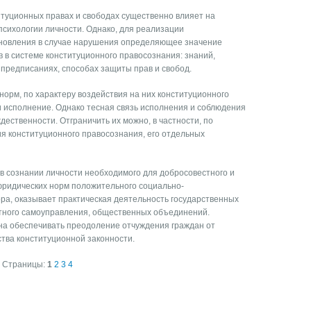
итуционных правах и свободах существенно влияет на
сихологии личности. Однако, для реализации
тановления в случае нарушения определяющее значение
 в системе конституционного правосознания: знаний,
предписаниях, способах защиты прав и свобод.
орм, по характеру воздействия на них конституционного
и исполнение. Однако тесная связь исполнения и соблюдения
ественности. Отграничить их можно, в частности, по
я конституционного правосознания, его отдельных
 сознании личности необходимого для добросовестного и
ридических норм положительного социально-
ора, оказывает практическая деятельность государственных
стного самоуправления, общественных объединений.
на обеспечивать преодоление отчуждения граждан от
ства конституционной законности.
Страницы:
1
2
3
4