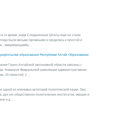
 в то время, когда Соединенные Штаты еще не стали
огда были весьма скромными и сводились к простой и
 - американцам&q ...
предпосылки образования Республики Алтай. Образование
вания Горно-Алтайской автономной области связаны с
да. Накануне Февральской революции административная
, 20 областей, 2 ...
я одной из ключевых категорий политической науки. Оно
а, дух его общественно-политических институтов, эмоции и
ь и д ...