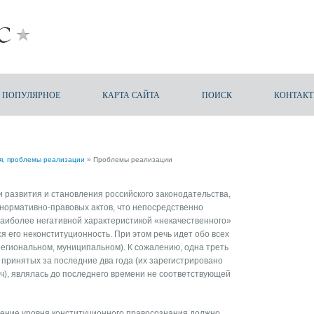
ПОПУЛЯРНОЕ
КАРТА САЙТА
ПОИСК
КОНТАК
я, проблемы реализации
» Проблемы реализации
и развития и становления российского законодательства,
нормативно-правовых актов, что непосредственно
Наиболее негативной характеристикой «некачественного»
я его неконституционность. При этом речь идет обо всех
егиональном, муниципальном). К сожалению, одна треть
 принятых за последние два года (их зарегистрировано
ч), являлась до последнего времени не соответствующей
шение уровня конституционного правосознания должно