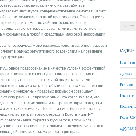
сть государства, направленную на разработку и
-правовых институтов, совершенствование демократических
й власти, усиление гарантий прав человека. Эти процессы
, противоречиво. Многие действительно полезные
ередко остаются нереализованными в силу того, что они
ым сознанием, а порой и средствами массовой информации.
ееся опосредующим звеном между конституционно-правовой
РАЗДЕЛЫ
полняет в рамках регулятивного воздействия на поведение
скую функцию.
Главная
титуционное правосознание в качестве условия эффективной
Демокра
права. Специфика конституционного правосознания как
яет говорить о его значительной роли в механизме
Россия 
жен и не в силах знать весь объем правовых установлений,
 знаний о конкретных правовых нормах он совершает
Политич
 от совершения неправомерных. Это связано с тем, что
еделяется не только знанием конкретных норм права, но и
Исламис
х исходных положений. Последние же в большей степени
нодательстве и, в первую очередь, в Конституции РФ.
Роль СМ
го правосознания, характеризующегося, в том числе и
ионно-правовых ценностях, зависит поведение человека в
Другая 
ивное действие механизма реализации права.