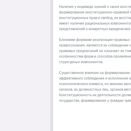
Наличие у индивида знаний о своих конст
формирование конституционно-правовой п
конституционных прав и свобод, их восс
имеет наличие рациональных компонентов
представлений о конкретных юридических 
Близкими формами реализации правовых н
правосознания, являются их соблюдение 
правовых предписаний не означает их тожд
особенностям форм и способов проявлени
структурных компонентов.
Существенное влияние на формирование в
эффективного соблюдения и исполнения ю
психологического климата, по мнению авт
органов, их должностных лиц, органов ме
Конституционность их деятельности долж
государства, формирование у граждан чув