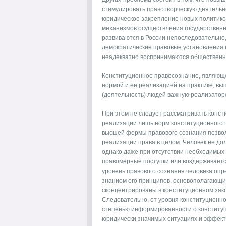
стимулировать правотворческую деятельно
юридическое закрепление новых политико
механизмов осуществления государственно
развиваются в России непоследовательно
демократические правовые установления н
неадекватно воспринимаются общественн
Конституционное правосознание, являющ
нормой и ее реализацией на практике, вы
(деятельность) людей важную реализатор
При этом не следует рассматривать конс
реализации лишь норм конституционного 
высшей формы правового сознания позвол
реализации права в целом. Человек не дол
однако даже при отсутствии необходимых
правомерные поступки или воздерживается
уровень правового сознания человека опр
знанием его принципов, основополагающи
сконцентрированы в конституционном зако
Следовательно, от уровня конституционно
степенью информированности о конституц
юридически значимых ситуациях и эффект