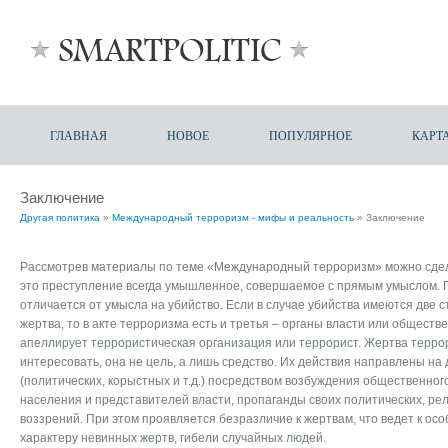
ГЛАВНАЯ
НОВОЕ
ПОПУЛЯРНОЕ
КАРТ
Заключение
Другая политика
»
Международный терроризм - мифы и реальность
» Заключение
Рассмотрев материалы по теме «Международный терроризм» можно сдела
это преступление всегда умышленное, совершаемое с прямым умыслом. 
отличается от умысла на убийство. Если в случае убийства имеются две с
жертва, то в акте терроризма есть и третья – органы власти или обществе
апеллирует террористическая организация или террорист. Жертва терро
интересовать, она не цель, а лишь средство. Их действия направлены на
(политических, корыстных и т.д.) посредством возбуждения общественног
населения и представителей власти, пропаганды своих политических, ре
воззрений. При этом проявляется безразличие к жертвам, что ведет к ос
характеру невинных жертв, гибели случайных людей.