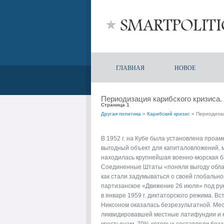
ГЛАВНАЯ
НОВОЕ
Периодизация карибского кризиса
Страница 1
Другая политика
»
Карибский кризис
» Периодизац
В 1952 г. на Кубе была установлена проа
выгодный объект для капиталовложений, 
находилась крупнейшая военно-морская ба
Соединенные Штаты «поняли выгоду облад
как стали задумываться о своей глобальной 
партизанское «Движение 26 июля» под рук
в январе 1959 г. диктаторского режима. Вс
Никсоном оказалась безрезультатной. Мес
ликвидировавшей местные латифундии и 