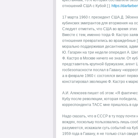
крестьянам, 70% которых составляли без
отношений США с Кубой [ ].
https://darfarbe
17 марта 1960 г. президент США Д. Эйзен
кубинских эмигрантов для вторжения на ос
Следует отметить, что США во время этих
Вместе с тем, именно тогда Ф. Кастро зая
отношения превратились во враждебные [ 
морально поддерживая десантников, админ
Ю. Гагарин на три недели опередил А. Шепа
Ф. Кастро в Москве ничего не знали. От к
представитель крупной буржуазии, агент 
госбезопасности послал в Гавану «корресп
а в феврале 1960 г. состоялся визит перв
констатировал эволюцию Ф. Кастро к марк
А.И. Алексеев пишет об этом: «Я фактиче
Кубу после революции, которая победила, к
корреспондента ТАСС мне пришлось в оди
Надо сказать, что в СССР в ту пору почти 
вождях, поскольку пользовались лишь со
разумеется, искажали суть событий на Куб
1959 года в Гавану, я не только стал сви