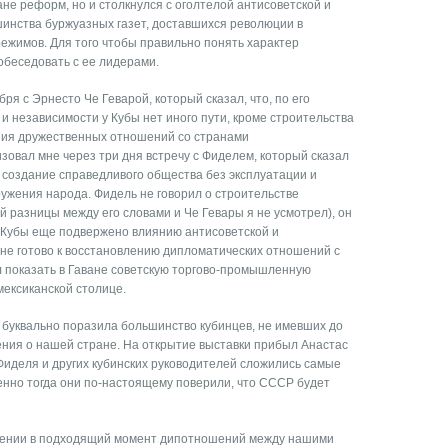
не реформ, но и столкнулся с оголтелой антисоветской и
инства буржуазных газет, доставшихся революции в
ежимов. Для того чтобы правильно понять характер
обеседовать с ее лидерами.
ря с Эрнесто Че Геварой, который сказал, что, по его
и независимости у Кубы нет иного пути, кроме строительства
ния дружественных отношений со странами
зовал мне через три дня встречу с Фиделем, который сказал
ю создание справедливого общества без эксплуатации и
ужения народа. Фидель не говорил о строительстве
й разницы между его словами и Че Гевары я не усмотрел), он
 Кубы еще подвержено влиянию антисоветской и
не готово к восстановлению дипломатических отношений с
 показать в Гаване советскую торгово-промышленную
мексиканской столице.
и буквально поразила большинство кубинцев, не имевших до
ения о нашей стране. На открытие выставки прибыл Анастас
 Фиделя и других кубинских руководителей сложились самые
енно тогда они по-настоящему поверили, что СССР будет
влении в подходящий момент дипотношений между нашими