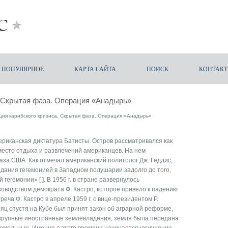
ПОПУЛЯРНОЕ
КАРТА САЙТА
ПОИСК
КОНТАК
. Скрытая фаза. Операция «Анадырь»
ия карибского кризиса. Скрытая фаза. Операция «Анадырь»
мериканская диктатура Батисты. Остров рассматривался как
место отдыха и развлечений американцев. На нем
за США. Как отмечал американский политолог Дж. Геддис,
ания гегемонией в Западном полушарии задолго до того,
гегемонии» [ ]. В 1956 г. в стране развернулось
оводством демократа Ф. Кастро, которое привело к падению
треча Ф. Кастро в апреле 1959 г. с вице-президентом Р.
яц спустя на Кубе был принят закон об аграрной реформе,
крупные иностранные землевладения, земля была передана