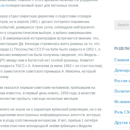
земельные. Именно с этого времени начинается ухудшение
n.ru
полиуретановый грунт для бетонных полов.
хауер отдал секретную директиву о подготовке отрядов
тров, но в апреле 1961 г. десант потерпел поражение.
 событий, длившихся трое суток, соблюдали нейтралитет.
вил о социалистическом выборе, а кубино-американские
]. В американской историографии встречается мнение, что,
истрация Дж. Кеннеди стремилась взять реванш за то, что
РАЗДЕЛЫ
рда [ ]. Посольство СССР на Кубе было закрыто в 1952 г., о
убинских коммунистов были получены сведения, что Фидель –
Главная
ЦРУ, между ним и Батистой нет особой разницы. Комитет
ондента ТАСС» А. Алексеева (в июне 1962 г. он стал послом),
Демокра
ого заместителя советского премьера А. Микояна, который
сизму.
Россия 
ски оказался первым советским человеком, прибывшим на
Политич
ак известно, в первый день нового, 1959 года; в качестве
ночестве пробыть там еще несколько месяцев.
Исламис
ничего не знали ни о характере кубинской революции, ни о ее
Роль СМ
общениями иностранных информационных агентств, которые,
е в угоду собственным интересам. И вот, прибыв 1 октября
Другая 
детелем поистине всенародной любви кубинцев к Фиделю