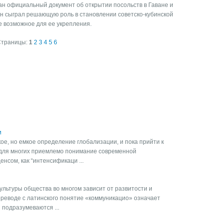
ан официальный документ об открытии посольств в Гаване и
оян сыграл решающую роль в становлении советско-кубинской
е возможное для ее укрепления.
Страницы:
1
2
3
4
5
6
и
ое, но емкое определение глобализации, и пока прийти к
 для многих приемлемо понимание современной
нсом, как “интенсификаци ...
льтуры общества во многом зависит от развитости и
ереводе с латинского понятие «коммуникацио» означает
 подразумеваются ...