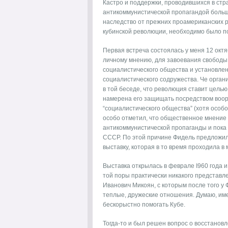
Кастро и поддержки, проводившихся в стра
антикоммунистической пропагандой больш
наследство от прежних проамериканских р
кубинской революции, необходимо было п
Первая встреча состоялась у меня 12 октяб
личному мнению, для завоевания свободы 
социалистического общества и установле
социалистического содружества. Че органи
в той беседе, что революция ставит цель
намерена его защищать посредством воор
“социалистического общества” (хотя особо
особо отметил, что общественное мнение
антикоммунистической пропаганды и пока 
СССР. По этой причине Фидель предложил
выставку, которая в то время проходила в 
Выставка открылась в феврале I960 года 
той поры практически никакого представл
Иванович Микоян, с которым после того у
теплые, дружеские отношения. Думаю, им
бескорыстно помогать Кубе.
Тогда-то и был решен вопрос о восстано