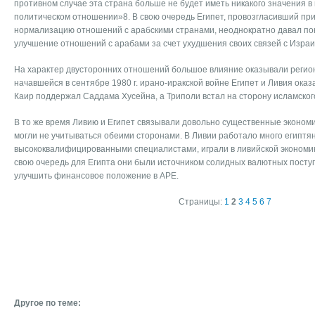
противном случае эта страна больше не будет иметь никакого значения 
политическом отношении»8. В свою очередь Египет, провозгласивший при
нормализацию отношений с арабскими странами, неоднократно давал пон
улучшение отношений с арабами за счет ухудшения своих связей с Израи
На характер двусторонних отношений большое влияние оказывали регио
начавшейся в сентябре 1980 г. ирано-иракской войне Египет и Ливия ока
Каир поддержал Саддама Хусейна, а Триполи встал на сторону исламског
В то же время Ливию и Египет связывали довольно существенные эконом
могли не учитываться обеими сторонами. В Ливии работало много египтян
высококвалифицированными специалистами, играли в ливийской экономик
свою очередь для Египта они были источником солидных валютных посту
улучшить финансовое положение в АРЕ.
Страницы:
1
2
3
4
5
6
7
Другое по теме: