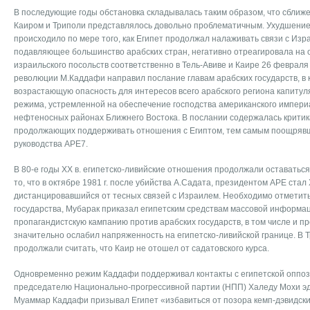
В последующие годы обстановка складывалась таким образом, что сбли
Каиром и Триполи представлялось довольно проблематичным. Ухудшени
происходило по мере того, как Египет продолжал налаживать связи с Израи
подавляющее большинство арабских стран, негативно отреагировала на о
израильского посольств соответственно в Тель-Авиве и Каире 26 февраля 
революции М.Каддафи направил послание главам арабских государств, в 
возрастающую опасность для интересов всего арабского региона капитул
режима, устремленной на обеспечение господства американского импери
нефтеносных районах Ближнего Востока. В послании содержалась критик
продолжающих поддерживать отношения с Египтом, тем самым поощрявш
руководства АРЕ7.
В 80-е годы XX в. египетско-ливийские отношения продолжали оставатьс
то, что в октябре 1981 г. после убийства А.Садата, президентом АРЕ ста
дистанцировавшийся от тесных связей с Израилем. Необходимо отметить, 
государства, Мубарак приказал египетским средствам массовой информа
пропагандистскую кампанию против арабских государств, в том числе и пр
значительно ослабил напряженность на египетско-ливийской границе. В Т
продолжали считать, что Каир не отошел от садатовского курса.
Одновременно режим Каддафи поддерживал контакты с египетской оппоз
председателю Национально-прогрессивной партии (НПП) Халеду Мохи эд-
Муаммар Каддафи призывал Египет «избавиться от позора кемп-дэвидски