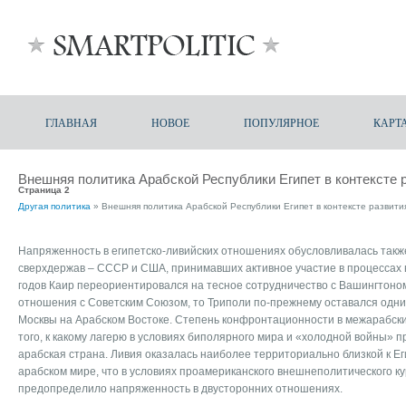
ГЛАВНАЯ
НОВОЕ
ПОПУЛЯРНОЕ
КАРТ
Внешняя политика Арабской Республики Египет в контексте 
Страница 2
Другая политика
» Внешняя политика Арабской Республики Египет в контексте развити
Напряженность в египетско-ливийских отношениях обусловливалась такж
сверхдержав – СССР и США, принимавших активное участие в процессах в 
годов Каир переориентировался на тесное сотрудничество с Вашингтоно
отношения с Советским Союзом, то Триполи по-прежнему оставался одни
Москвы на Арабском Востоке. Степень конфронтационности в межарабск
того, к какому лагерю в условиях биполярного мира и «холодной войны» 
арабская страна. Ливия оказалась наиболее территориально близкой к Ег
арабском мире, что в условиях проамериканского внешнеполитического к
предопределило напряженность в двусторонних отношениях.