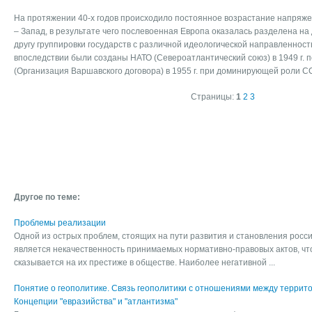
На протяжении 40-х годов происходило постоянное возрастание напряже
– Запад, в результате чего послевоенная Европа оказалась разделена на
другу группировки государств с различной идеологической направленност
впоследствии были созданы НАТО (Североатлантический союз) в 1949 г. 
(Организация Варшавского договора) в 1955 г. при доминирующей роли С
Страницы:
1
2
3
Другое по теме:
Проблемы реализации
Одной из острых проблем, стоящих на пути развития и становления росси
является некачественность принимаемых нормативно-правовых актов, чт
сказывается на их престиже в обществе. Наиболее негативной ...
Понятие о геополитике. Связь геополитики с отношениями между терри
Концепции "евразийства" и "атлантизма"