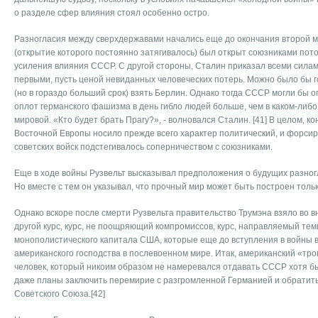
о разделе сфер влияния стоял особенно остро.
Разногласия между сверхдержавами начались еще до окончания второй 
(открытие которого постоянно затягивалось) был открыт союзниками пото
усиления влияния СССР. С другой стороны, Сталин приказал всеми сила
первыми, пусть ценой невиданных человеческих потерь. Можно было бы
(но в гораздо больший срок) взять Берлин. Однако тогда СССР могли бы о
оплот германского фашизма в день гибло людей больше, чем в каком-либ
мировой. «Кто будет брать Прагу?», - волновался Сталин. [41] В целом, к
Восточной Европы носило прежде всего характер политический, и форси
советских войск подстегивалось соперничеством с союзниками.
Еще в ходе войны Рузвельт высказывал предположения о будущих разно
Но вместе с тем он указывал, что прочный мир может быть построен тольк
Однако вскоре после смерти Рузвельта правительство Трумэна взяло во
другой курс, курс, не поощряющий компромиссов, курс, направляемый тем
монополистического капитала США, которые еще до вступления в войны 
американского господства в послевоенном мире. Итак, американский «тро
человек, который никоим образом не намеревался отдавать СССР хотя бы
даже планы заключить перемирие с разгромленной Германией и обратить
Советского Союза.[42]