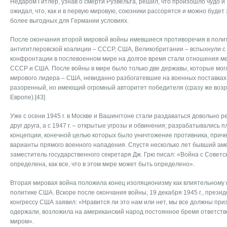
Недаром Гитлер, узнав о смерти Рузвельта, решил, что произошло чудо и
ожидал, что, как и в первую мировую, союзники рассорятся и можно будет
более выгодных для Германии условиях.
После окончания второй мировой войны имевшиеся противоречия в поли
антигитлеровской коалиции – СССР, США, Великобритании – вспыхнули с 
конфронтации в послевоенном мире на долгое время стали отношения м
СССР и США. После войны в мире было только две державы, которые могл
мирового лидера – США, невиданно разбогатевшие на военных поставках 
разоренный, но имеющий огромный авторитет победителя (сразу же возр
Европе).[43]
Уже с осени 1945 г. в Москве и Вашингтоне стали раздаваться довольно р
друг друга, а с 1947 г. – открытые угрозы и обвинения; разрабатывались 
концепции, конечной целью которых было уничтожение противника, при
варианты прямого военного нападения. Спустя несколько лет бывший аме
заместитель государственного секретаря Дж. Грю писал: «Война с Совет
определена, как все, что в этом мире может быть определено».
Вторая мировая война положила конец изоляционизму как влиятельному
политике США. Вскоре после окончания войны, 19 декабря 1945 г., презид
конгрессу США заявил: «Нравится ли это нам или нет, мы все должны приз
одержали, возложила на американский народ постоянное бремя ответств
миром».