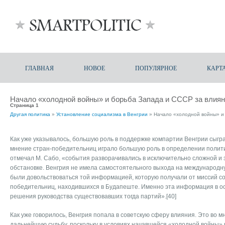
ГЛАВНАЯ
НОВОЕ
ПОПУЛЯРНОЕ
КАРТ
Начало «холодной войны» и борьба Запада и СССР за влиян
Страница 1
Другая политика
»
Установление социализма в Венгрии
» Начало «холодной войны» и 
Как уже указывалось, большую роль в поддержке компартии Венгрии сыг
мнение стран-победительниц играло большую роль в определении политик
отмечал М. Сабо, «события разворачивались в исключительно сложной и
обстановке. Венгрия не имела самостоятельного выхода на международн
были довольствоваться той информацией, которую получали от миссий с
победительниц, находившихся в Будапеште. Именно эта информация в о
решения руководства существовавших тогда партий».[40]
Как уже говорилось, Венгрия попала в советскую сферу влияния. Это во 
дальнейшую судьбу, поскольку в условиях начавшейся «холодной войны» в