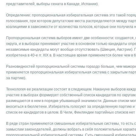
представителей, выборы сената в Канаде, Испании).
Определение: пропорциональная избирательная система это такой поря
голосования, при котором депутатские места распределяются между па
коалициями в зависимости от количества голосов, которые они получила 
Пропорциональная система выборов имеет две особенности: создаются, 
округа, и в выборах принимают участие в основном только кандидаты оп
независимые кандидаты могут вообще отсутствовать (Швеция, Австрии).
изобретена в 40-е гг. XIX в. В настоящее время применяется более чем в 6
Разновидностей пропорциональной системы гораздо больше, чем мажори
применяется пропорциональная избирательная система с закрытым парт
за партию).
Технология ее реализации состоит в следующем. Накануне выборов каж
участие в выборах формирует собственный список кандидатов по округам
размещаются в нем в порядке убывающей значимости. Данные списки могу
вноситься в бюллетени. Избиратель голосуют за определенную партию 
список ее кандидатов в целом. В Чили, Финляндии партийных списков нет
В ряде стран применяются смешанные избирательные системы, то есть с
замыслам законодателей, должны вобрать в себя положительные характ
пропорциональной избирательной системы. Суть смешанной избиратель