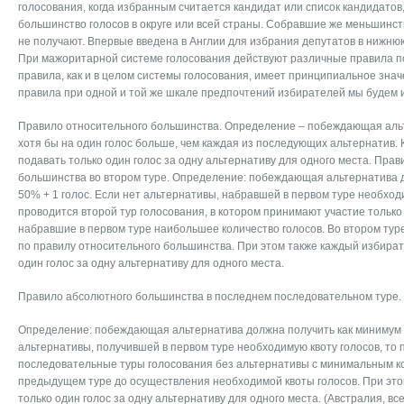
голосования, когда избранным считается кандидат или список кандидатов
большинство голосов в округе или всей страны. Собравшие же меньшинст
не получают. Впервые введена в Англии для избрания депутатов в нижнюю
При мажоритарной системе голосования действуют различные правила п
правила, как и в целом системы голосования, имеет принципиальное зна
правила при одной и той же шкале предпочтений избирателей мы будем 
Правило относительного большинства. Определение – побеждающая аль
хотя бы на один голос больше, чем каждая из последующих альтернатив.
подавать только один голос за одну альтернативу для одного места. Пра
большинства во втором туре. Определение: побеждающая альтернатива 
50% + 1 голос. Если нет альтернативы, набравшей в первом туре необходи
проводится второй тур голосования, в котором принимают участие только
набравшие в первом туре наибольшее количество голосов. Во втором ту
по правилу относительного большинства. При этом также каждый избират
один голос за одну альтернативу для одного места.
Правило абсолютного большинства в последнем последовательном туре.
Определение: побеждающая альтернатива должна получить как минимум 5
альтернативы, получившей в первом туре необходимую квоту голосов, то 
последовательные туры голосования без альтернативы с минимальным ко
предыдущем туре до осуществления необходимой квоты голосов. При эт
только один голос за одну альтернативу для одного места. (Австралия, 