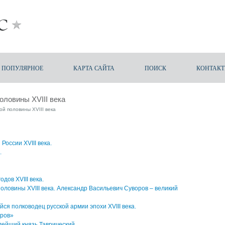
ПОПУЛЯРНОЕ
КАРТА САЙТА
ПОИСК
КОНТАК
оловины XVIII века
й половины XVIII века
оссии XVIII века.
.
одов XVIII века.
оловины XVIII века. Александр Васильевич Суворов – великий
я полководец русской армии эпохи XVIII века.
оров»
лейший князь Таврический.