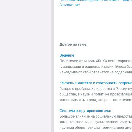
Заключение
Другое по теме:
Ведение
Политическая мысль XIX-ХХ веков характ
гуманизации и рационализации. Эпоха бу
накладывают свой отпечаток на содержание
Ключевые качества и способности совреме
Говоря о проблемах лидерства в России ну
обществе, в науке и политике провозглаш
можно сделать вывод, что роль политическо
Системы рекрутирования элит
Большое влияние на социальную представ
компетентность и результативность элиты
научный оборот эти два термина ввел амер