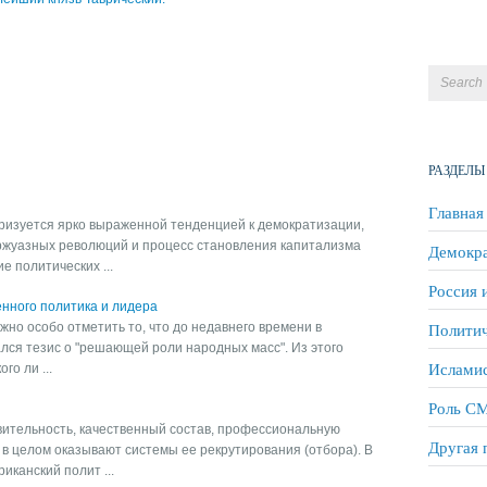
РАЗДЕЛЫ
Главная
еризуется ярко выраженной тенденцией к демократизации,
ржуазных революций и процесс становления капитализма
Демокра
 политических ...
Россия 
нного политика и лидера
Политич
жно особо отметить то, что до недавнего времени в
ался тезис о "решающей роли народных масс". Из этого
Исламис
го ли ...
Роль СМ
ительность, качественный состав, профессиональную
Другая 
 в целом оказывают системы ее рекрутирования (отбора). В
иканский полит ...