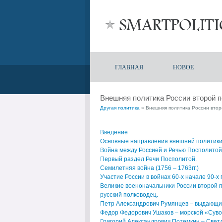
ГЛАВНАЯ
НОВОЕ
Внешняя политика России второй п
Другая политика
» Внешняя политика России второ
Введение
Основные направления внешней политики Р
Война между Россией и Речью Посполитой
Первый раздел Речи Посполитой.
Семилетняя война (1756 – 1763гг.)
Участие России в войнах 60-х начале 90-х г
Великие военоначальники России второй п
русский полководец.
Петр Александрович Румянцев – выдающийс
Федор Федорович Ушаков – морской «Сув
Григорий Александрович Потемкин – Свет