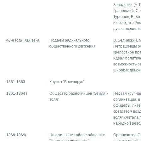
Западники (А. Г
Грановский, С. 
Тургенев, В. Бо
из того, что Р
русле европей
40-е годы XIX века
Подъём радикального
В. Белинский, 
общественного движения
Петрашевцы ос
крепостное пра
идеал политиче
возможность р
широких демок
1861-1863
Кружок "Великорус"
1861-1864 г
Общество разночинцев "Земля и
Первая крупна
воля"
организация, в
офицеры, лите
средством возд
воля" считала 
народной рево
1868-1869г
Нелегальное тайное общество
Организатор С.