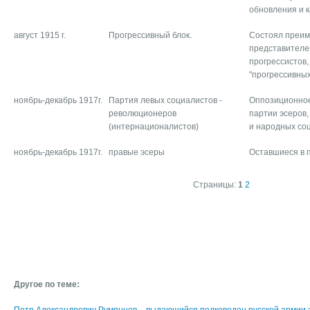
обновления и к
август 1915 г.
Прогрессивный блок.
Состоял преим
представителе
прогрессистов,
"прогрессивных
ноябрь-декабрь 1917г.
Партия левых социалистов -
Оппозиционное
революционеров
партии эсеров,
(интернационалистов)
и народных соц
ноябрь-декабрь 1917г.
правые эсеры
Оставшиеся в 
Страницы:
1
2
Другое по теме: