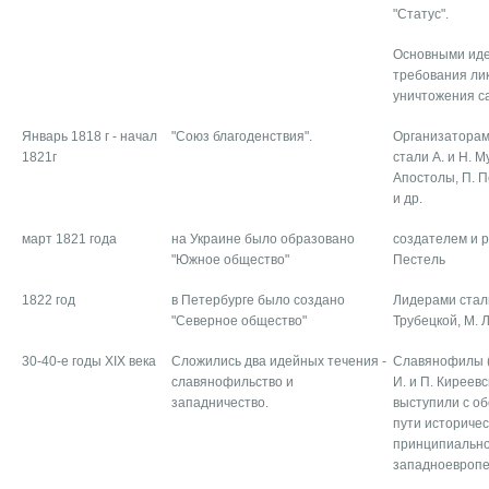
"Статус".
Основными иде
требования ли
уничтожения с
Январь 1818 г - начал
"Союз благоденствия".
Организаторам
1821г
стали А. и Н. 
Апостолы, П. П
и др.
март 1821 года
на Украине было образовано
создателем и р
"Южное общество"
Пестель
1822 год
в Петербурге было создано
Лидерами стали
"Северное общество"
Трубецкой, М. 
30-40-е годы XIX века
Сложились два идейных течения -
Славянофилы (А
славянофильство и
И. и П. Киреев
западничество.
выступили с о
пути историчес
принципиально
западноевропе