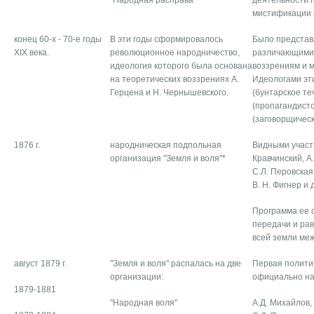
"Народная расправа "
деятельности 
мистификации 
конец 60-х - 70-е годы
В эти годы сформировалось
Было представ
XIX века.
революционное народничество,
различающимис
идеология которого была основана
воззрениям и 
на теоретических воззрениях А.
Идеологами эт
Герцена и Н. Чернышевского.
(бунтарское те
(пропагандистск
(заговорщическ
1876 г.
народническая подпольная
Видными участ
организация "Земля и воля"*
Кравчинский, А
С.Л. Перовская,
B. H. Фигнер и 
Программа ее 
передачи и ра
всей земли меж
август 1879 г.
"Земля и воля" распалась на две
Первая полити
организации:
официально на
1879-1881
"Народная воля"
А.Д. Михайлов,