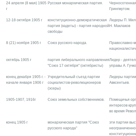
24 апреля (8 мая) 1905
Русская монархическая партия.
Черносотенная
г
Грингмутом.
12-18 октября 1905 г
конституционно-демократическая
Лидеры П. Милю
партия (кадеты) - партия народной
Н. Маклаков
свободы
8 (21) ноября 1905 г
Союз русского народа.
Православно-м
националистич
октябрь 1905 г
партия либерального направления
Лидер - деятел
"Союз 17 октября" (октябристы)
управы А. Гучк
конец декабря 1905 г. -
Учредительный съезд партии
Лидеры партии: 
начале января 1906 г
социалистов-революционеров
Авксентьев.
(эсеры)
1905-1907, 1916г
Союз земельных собственников.
Помещичья орг
интересов кру
во время Рево
конец 1905 г
монархическая партия "Союз
эти партии вы
русского народа"
неограниченно
конституционн