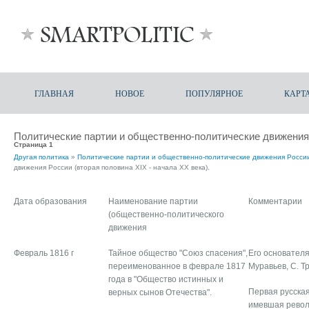
ГЛАВНАЯ
НОВОЕ
ПОПУЛЯРНОЕ
КАРТ
Политические партии и общественно-политические движения Р
Страница 1
Другая политика
»
Политические партии и общественно-политические движения России 
движения России (вторая половина XIX - начала XX века).
Дата образования
Наименование партии
Комментарии
(общественно-политического
движения
Февраль 1816 г
Тайное общество "Союз спасения",
Его основателя
переименованное в феврале 1817
Муравьев, С. Т
года в "Общество истинных и
Первая русская
верных сынов Отечества".
имевшая револ