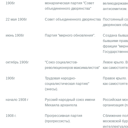
1906г
монархическая партия "Совет
великодержавн
объединенного дворянства"
антисемитизм.
22 мая 1906г
Совет объединенного дворянства
Постоянный со
дворянских об
июнь 1906г
Партия "мирного обновления".
Создана бывши
бывшими правы
фракции "мирно
Государственн
октябрь 1906г
"Союз социалистов-
Левое крыло. 
революционеров максималистов"
как самостоят
1906г
Трудовая народно-
Правое крыло.
социалистическая партию"
как самостоят
(энесы).
начало 1908 г
Русский народный союз имени
Российская мо
Михаила архангела
организация (п
1908 г.
Прогрессивная партия
Сближение пол
(прогрессисты).
московской бур
интеллектуало