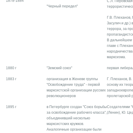
1878-1884
С.Л. Перовская
"Черный передел"
террористичес
Г.В. Плеханов, 
Засулич и др.)
террора, за п
пропагандистск
В дальнейшем 
главе с Плеха
народничества 
марксизма.
1880 г
"Земский союз"
первая либера
1883 г
организация в Женеве группы
Г. Плеханов, В.
"Освобождение труда" - первой
основу их теор
марксистской организации русских
западноевропе
революционеров
пролетарской 
1895 г
в Петербурге создан "Союз борьбы
Создателями "
за освобождение рабочего класса",
(Ленин), Ю. Це
объединивший несколько
марксистских кружков.
Аналогичные организации были