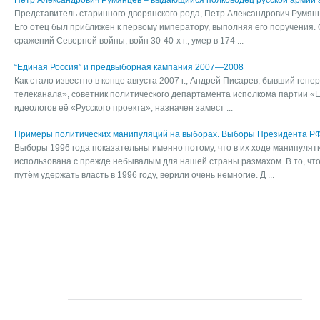
Петр Александрович Румянцев – выдающийся полководец русской армии эп
Представитель старинного дворянского рода, Петр Александрович Румянц
Его отец был приближен к первому императору, выполняя его поручения. 
сражений Северной войны, войн 30-40-х г., умер в 174 ...
“Единая Россия” и предвыборная кампания 2007—2008
Как стало известно в конце августа 2007 г., Андрей Писарев, бывший ген
телеканала», советник политического департамента исполкома партии «Е
идеологов её «Русского проекта», назначен замест ...
Примеры политических манипуляций на выборах. Выборы Президента РФ 
Выборы 1996 года показательны именно потому, что в их ходе манипуля
использована с прежде небывалым для нашей страны размахом. В то, чт
путём удержать власть в 1996 году, верили очень немногие. Д ...