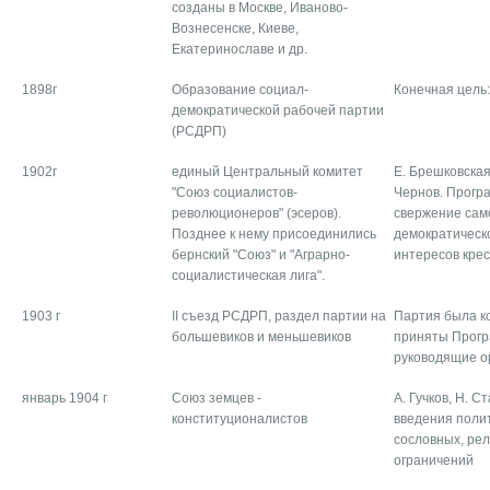
созданы в Москве, Иваново-
Вознесенске, Киеве,
Екатеринославе и др.
1898г
Образование социал-
Конечная цель
демократической рабочей партии
(РСДРП)
1902г
единый Центральный комитет
Е. Брешковская
"Союз социалистов-
Чернов. Прогр
революционеров" (эсеров).
свержение сам
Позднее к нему присоединились
демократическ
бернский "Союз" и "Аграрно-
интересов кре
социалистическая лига".
1903 г
II съезд РСДРП, раздел партии на
Партия была к
большевиков и меньшевиков
приняты Прогр
руководящие о
январь 1904 г
Союз земцев -
А. Гучков, Н. 
конституционалистов
введения поли
сословных, рел
ограничений