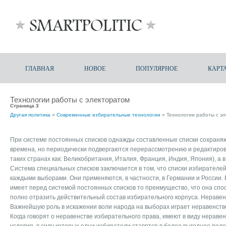
ГЛАВНАЯ
НОВОЕ
ПОПУЛЯРНОЕ
КАРТ
Технологии работы с электоратом
Страница 3
Другая политика
»
Современные избирательные технологии
» Технологии работы с э
При системе постоянных списков однажды составленные списки сохраня
времена, но периодически подвергаются перерассмотрению и редактиров
таких странах как: Великобритания, Италия, Франция, Индия, Япония), а в
Система специальных списков заключается в том, что списки избирателе
каждыми выборами. Они применяются, в частности, в Германии и России. 
имеет перед системой постоянных списков то преимущество, что она спо
полно отразить действительный состав избирательного корпуса. Неравен
Важнейшую роль в искажении воли народа на выборах играет неравенств
Когда говорят о неравенстве избирательного права, имеют в виду нераве