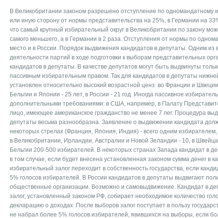
В Великобритании законом разрешено отступление по одномандатному из
или иную сторону от нормы представительства на 25%, в Германии на 33%
что самый крупный избирательный округ в Великобритании по закону мож
самого меньшего, а в Германии в 2 раза. Отступления от нормы по одно
место и в России. Порядок выдвижения кандидатов в депутаты. Одним и
деятельности партий в ходе подготовки к выборам представительных ор
кандидатов в депутаты. В качестве депутатов могут быть выдвинуты толь
пассивным избирательным правом. Так для кандидатов в депутаты нижн
установлен относительно высокий возрастной ценз: во Франции и Швеции 
Бельгии и Японии - 25 лет, в России - 21 год. Иногда пассивное избирате
дополнительными требованиями: в США, например, в Палату Представит
лицо, имеющее американское гражданство не менее 7 лег. Процедура вы
депутаты весьма разнообразна. Заявление о выдвижении кандидата долж
некоторых стрелах (Франция, Япония, Индия) - всего одним избирателем,
в Великобритании, Ирландии, Австралии и Новой Зеландии - 10, в Швейцар
Бельгии 200-500 избирателей. В некоторых странах Запада кандидат в д
в том случае, если будет внесена установленная законом сумма денег в ка
избирательный залог переходит в собственность государства, если канди
5% голосов избирателей. В России кандидатов в депутаты выдвигают пол
общественные организации. Возможно и самовыдвижение. Кандидат в де
залог, установленный законом РФ, собирает необходимое количество гол
декларацию о доходах. После выборов залог поступает в пользу государст
не набрал более 5% голосов избирателей, явившихся на выборы, если бол