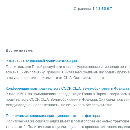
Страницы:
1
2
3
4
5
6
7
Другое по теме:
Изменения во внешней политики Франции
Правительство Пятой республики внесло существенные изменения не толь
всю внешнюю политику Франции. Считая необходимым возродить прежне
выступало против зависимости от США. Оставаясь членом ...
Конференция глав правительств СССР, США, Великобритании и Франции
В мае 1960 г. по приглашению президента де Голля в Париже собралась 
правительств СССР, США, Великобритании и Франции. Она была призван
международной напряженности, но окончилась безрезультатно. ...
Политическая социализация: сущность, этапы, факторы
Политическая же социализация имеет в политологии несколько трактово
типичные: 1. Политическая социализация - это процесс включения индиви