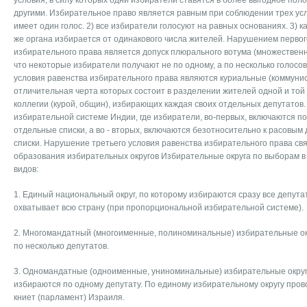
условия, в силу которых одни избиратели ставятся в более выгодное пол
другими. Избирательное право является равным при соблюдении трех усл
имеет один голос. 2) все избиратели голосуют на равных основаниях. 3) к
же органа избирается от одинакового числа жителей. Нарушением первог
избирательного права является допуск плюрального вотума (множественно
что некоторые избиратели получают не по одному, а по несколько голосо
условия равенства избирательного права являются куриальные (коммуни
отличительная черта которых состоит в разделении жителей одной и той 
коллегии (курой, общин), избирающих каждая своих отдельных депутатов.
избирательной системе Индии, где избиратели, во-первых, включаются по
отдельные списки, а во - вторых, включаются безотносительно к расовы
списки. Нарушение третьего условия равенства избирательного права свя
образования избирательных округов Избирательные округа по выборам в
видов:
1. Единый национальный округ, по которому избираются сразу все депут
охватывает всю страну (при пропорциональной избирательной системе).
2. Многомандатный (многоименные, полиноминальные) избирательные окр
по несколько депутатов.
3. Одномандатные (одноименные, униноминальные) избирательные округа,
избираются по одному депутату. По единому избирательному округу пров
книет (парламент) Израиля.