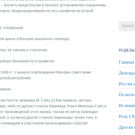
ы – изучить предпосылки и процесс установления социализма
торов, предопределивших ее путь развития во второй
я, следующие:
кой арене в Венгрии указанного периода;
РАЗДЕЛЫ
ии, ее тактику и стратегию;
Главная
выборе Венгрией пути развития.
Демокра
 1949 гг., с начала освобождения Венгрии советскими
ерской республики.
Россия 
лемная.
Политич
 частности, мемуары М. Сабо.[1] Как правило, авторы
Исламис
дну, либо по другую сторону баррикад. Книга Миклоша Сабо в
т произведений этого жанра, так как ее автор наблюдал
Роль СМ
ой, а затем на другой стороне баррикады; более того, в
 очевидцем и участником происходивших событий
Другая 