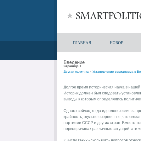
ГЛАВНАЯ
НОВОЕ
Введение
Страница 1
Другая политика
»
Установление социализма в В
Долгое время историческая наука в нашей
Историк должен был следовать установлен
выводы к которым определялись политиче
Однако сейчас, когда идеологические зап
крайность, огульно очерняя все, что связ
партиями СССР и других стран. Вместо то
первопричинах различных ситуаций, эти 
К числу таких «скользких» вопросов относ