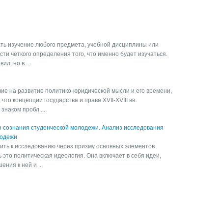
ть изучение любого предмета, учебной дисциплины или
сти четкого определения того, что именно будет изучаться.
л, но в ...
ие на развитие политико-юридической мысли и его времени,
что концепции государства и права XVII-XVIII вв.
знаком пробл ...
о сознания студенческой молодежи. Анализ исследования
лодежи
ить к исследованию через призму основных элементов
 это политическая идеология. Она включает в себя идеи,
ния к ней и ...