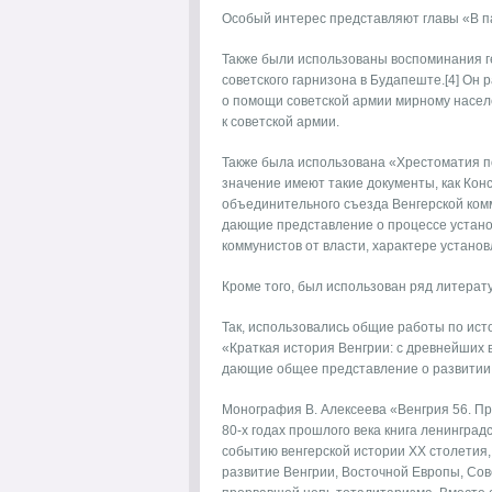
Особый интерес представляют главы «В па
Также были использованы воспоминания 
советского гарнизона в Будапеште.[4] Он 
о помощи советской армии мирному насел
к советской армии.
Также была использована «Хрестоматия по
значение имеют такие документы, как Кон
объединительного съезда Венгерской комм
дающие представление о процессе устано
коммунистов от власти, характере установ
Кроме того, был использован ряд литерат
Так, использовались общие работы по истор
«Краткая история Венгрии: с древнейших в
дающие общее представление о развитии 
Монография В. Алексеева «Венгрия 56. Про
80-х годах прошлого века книга ленингра
событию венгерской истории ХХ столетия
развитие Венгрии, Восточной Европы, Сов