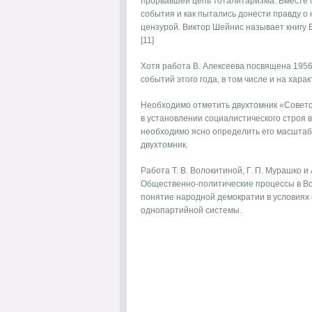
прорвавшей цепь тоталитаризма. Вместе с 
события и как пытались донести правду о
цензурой. Виктор Шейнис называет книгу В
[11]
Хотя работа В. Алексеева посвящена 1956
событий этого года, в том числе и на хар
Необходимо отметить двухтомник «Советск
в установлении социалистического строя 
необходимо ясно определить его масштаб
двухтомник.
Работа Т. В. Волокитиной, Г. П. Мурашко 
Общественно-политические процессы в Вост
понятие народной демократии в условиях
однопартийной системы.