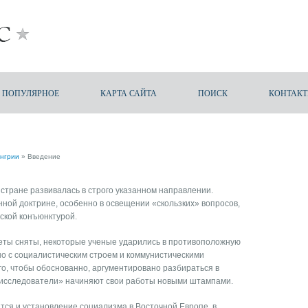
ПОПУЛЯРНОЕ
КАРТА САЙТА
ПОИСК
КОНТАК
енгрии
» Введение
 стране развивалась в строго указанном направлении.
ной доктрине, особенно в освещении «скользких» вопросов,
ской конъюнктурой.
реты сняты, некоторые ученые ударились в противоположную
ано с социалистическим строем и коммунистическими
го, чтобы обоснованно, аргументировано разбираться в
«исследователи» начиняют свои работы новыми штампами.
ится и установление социализма в Восточной Европе, в