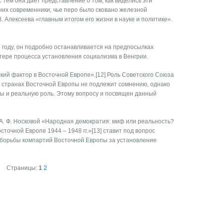
тем она дает представление о том, как виделись эти
 них современники, чье перо было сковано железной
. Алексеева «главным итогом его жизни в науке и политике».
 году, он подробно останавливается на предпосылках
актере процесса установления социализма в Венгрии.
ий фактор в Восточной Европе».[12] Роль Советского Союза
в странах Восточной Европы не подлежит сомнению, однако
ы и реальную роль. Этому вопросу и посвящен данный
и А. Ф. Носковой «Народная демократия: миф или реальность?
очной Европе 1944 – 1948 гг.»[13] ставит под вопрос
 борьбы компартий Восточной Европы за установление
Страницы:
1
2