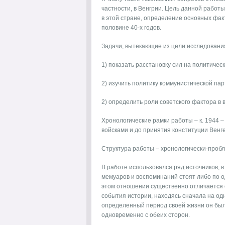
частности, в Венгрии. Цель данной работ
в этой стране, определение основных фак
половине 40-х годов.
Задачи, вытекающие из цели исследовани
1) показать расстановку сил на политичес
2) изучить политику коммунистической парт
2) определить роли советского фактора в 
Хронологические рамки работы – к. 1944 –
войсками и до принятия конституции Венг
Структура работы – хронологически-проб
В работе использовался ряд источников, в
мемуаров и воспоминаний стоят либо по о
этом отношении существенно отличается о
события истории, находясь сначала на одн
определенный период своей жизни он был
одновременно с обеих сторон.