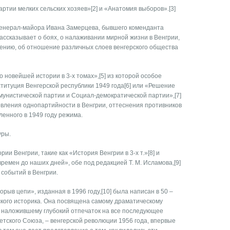
ртии мелких сельских хозяев»[2] и «Анатомия выборов».[3]
генерал-майора Ивана Замерцева, бывшего коменданта
рассказывает о боях, о налаживании мирной жизни в Венгрии,
ению, об отношение различных слоев венгерского общества
 новейшей истории в 3-х томах»,[5] из которой особое
ституция Венгерской республики 1949 года[6] или «Решение
унистической партии и Социал-демократической партии»,[7]
вления однопартийности в Венгрии, оттеснения противников
ленного в 1949 году режима.
уры.
ии Венгрии, такие как «История Венгрии в 3-х т.»[8] и
ремен до наших дней», обе под редакцией Т. М. Исламова,[9]
событий в Венгрии.
рыв цепи», изданная в 1996 году,[10] была написан в 50 –
дского историка. Она посвящена самому драматическому
, наложившему глубокий отпечаток на все последующее
етского Союза, – венгерской революции 1956 года, впервые