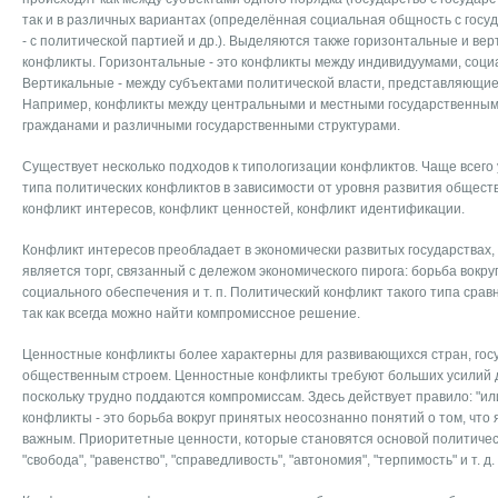
так и в различных вариантах (определённая социальная общность с госу
- с политической партией и др.). Выделяются также горизонтальные и ве
конфликты. Горизонтальные - это конфликты между индивидуумами, соци
Вертикальные - между субъектами политической власти, представляющие
Например, конфликты между центральными и местными государственным
гражданами и различными государственными структурами.
Существует несколько подходов к типологизации конфликтов. Чаще всего
типа политических конфликтов в зависимости от уровня развития обществ
конфликт интересов, конфликт ценностей, конфликт идентификации.
Конфликт интересов преобладает в экономически развитых государствах,
является торг, связанный с дележом экономического пирога: борьба вокру
социального обеспечения и т. п. Политический конфликт такого типа срав
так как всегда можно найти компромиссное решение.
Ценностные конфликты более характерны для развивающихся стран, гос
общественным строем. Ценностные конфликты требуют больших усилий д
поскольку трудно поддаются компромиссам. Здесь действует правило: "ил
конфликты - это борьба вокруг принятых неосознанно понятий о том, что
важным. Приоритетные ценности, которые становятся основой политическ
"свобода", "равенство", "справедливость", "автономия", "терпимость" и т. д.