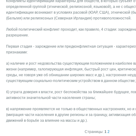
Конфликты идентификации характерны для обществ, в которых субъект о
определенной группой (этнической, религиозной, языковой), а не с обще
идентификации возникают в условиях расовой (ЮАР, США), этнической (
(Бельгия) или религиозных (Северная Ирландия) противоположностей.
Любой политический конфликт проходит, как правило, 4 стадии: зарожден
разрешение.
Первая стадия - зарождение или предконфликтная ситуация - характери
признаками:
а) наличие и рост недовольства существующим положением в наиболее 
жизни (например, галопирующая инфляция, быстрый рост цен, критичес
среды, не говоря уже об обнищании широких масс и др.), настроения не
существующим социально-политическим устройством в данном обществе;
б) утрата доверия к власти, рост беспокойства за ближайшее будущее, 
активности значительной части населения страны;
в) напряжение проявляется не только в общественных настроениях, но и 
(миграция части населения в другие регионы и за границу, активизация 
движений в борьбе за влияние на массы и др.).
Страницы:
1
2