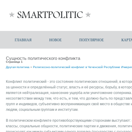
ГЛАВНАЯ
НОВОЕ
ПОПУЛЯРНОЕ
КАРТ
Сущность политического конфликта
Страница 1
Другая политика
»
Религиозно-политический конфликт в Чеченской Республике Ичкери
Конфликт политический - это состояние политических отношений, в котор
за ценности и определённый статус, власть и её ресурсы, борьбу, в кото
является нейтрализация, нанесение ущерба или уничтожение соперника.
несоответствии между тем, что есть, и тем, что должно быть по предста
групп и индивидов, субъективно воспринимающих своё место в обществе 
людям, социальным группам и институтам.
В политическом конфликте противоборствующими сторонами выступают: 
классы, социальные общности, политические партии и движения, полити
происходят как между субъектами одного порядка (государство с государств