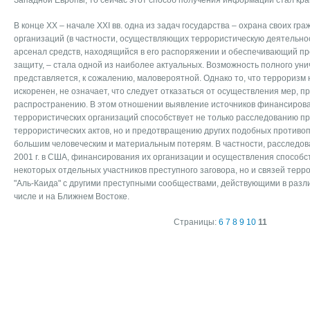
Западной Европы, то сейчас этот способ получения информации стал кр
В конце XX – начале XXI вв. одна из задач государства – охрана своих гр
организаций (в частности, осуществляющих террористическую деятельност
арсенал средств, находящийся в его распоряжении и обеспечивающий пр
защиту, – стала одной из наиболее актуальных. Возможность полного ун
представляется, к сожалению, маловероятной. Однако то, что терроризм
искоренен, не означает, что следует отказаться от осуществления мер, 
распространению. В этом отношении выявление источников финансиров
террористических организаций способствует не только расследованию пр
террористических актов, но и предотвращению других подобных противоп
большим человеческим и материальным потерям. В частности, расследов
2001 г. в США, финансирования их организации и осуществления способс
некоторых отдельных участников преступного заговора, но и связей терр
"Аль-Каида" с другими преступными сообществами, действующими в разли
числе и на Ближнем Востоке.
Страницы:
6
7
8
9
10
11